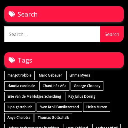
Search
Search
for:
Tags
margot robbie
Marc Gebauer
Emma Myers
claudia cardinale
Chani Inéz Afia
George Clooney
Enie van de Meiklokjes Scheidung
Kay Julius Döring
lupa gästebuch
Sven Kroll Familienstand
Helen Mirren
Anya Chalotra
Thomas Gottschalk