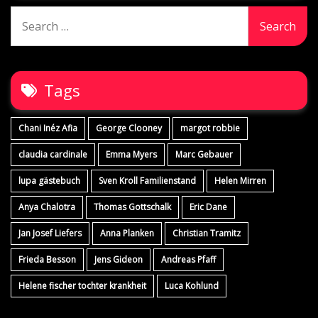
Search
for:
Tags
Chani Inéz Afia
George Clooney
margot robbie
claudia cardinale
Emma Myers
Marc Gebauer
lupa gästebuch
Sven Kroll Familienstand
Helen Mirren
Anya Chalotra
Thomas Gottschalk
Eric Dane
Jan Josef Liefers
Anna Planken
Christian Tramitz
Frieda Besson
Jens Gideon
Andreas Pfaff
Helene fischer tochter krankheit
Luca Kohlund