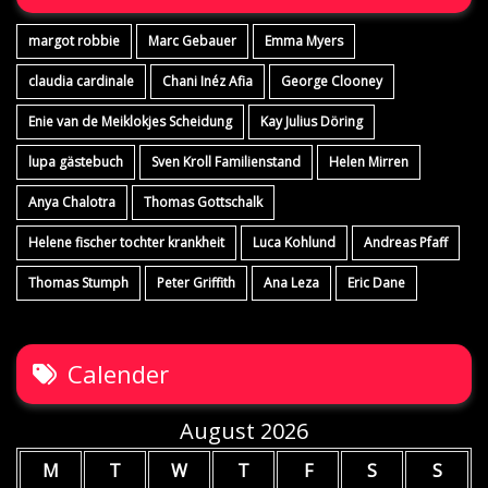
margot robbie
Marc Gebauer
Emma Myers
claudia cardinale
Chani Inéz Afia
George Clooney
Enie van de Meiklokjes Scheidung
Kay Julius Döring
lupa gästebuch
Sven Kroll Familienstand
Helen Mirren
Anya Chalotra
Thomas Gottschalk
Helene fischer tochter krankheit
Luca Kohlund
Andreas Pfaff
Thomas Stumph
Peter Griffith
Ana Leza
Eric Dane
Calender
August 2026
M
T
W
T
F
S
S