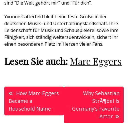
sind “Die Welt gehört mir” und “Für dich”.
Yvonne Catterfeld bleibt eine feste Größe in der
deutschen Musik- und Unterhaltungslandschaft. Ihre
Leidenschaft für Musik und Schauspielerei sowie ihre
Fähigkeit, sich ständig weiterzuentwickeln, sichert ihr
einen besonderen Platz im Herzen vieler Fans.
Lesen Sie auch:
Marc Eggers
Post
How Marc Eggers
Why Sebastian
navigation
Became a
StrÃ¶bel Is
Household Name
Germany’s Favorite
Actor