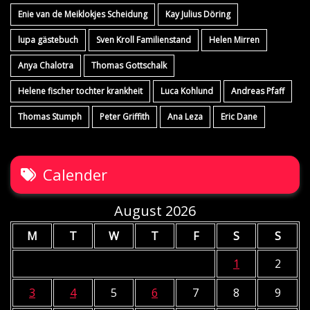
Enie van de Meiklokjes Scheidung
Kay Julius Döring
lupa gästebuch
Sven Kroll Familienstand
Helen Mirren
Anya Chalotra
Thomas Gottschalk
Helene fischer tochter krankheit
Luca Kohlund
Andreas Pfaff
Thomas Stumph
Peter Griffith
Ana Leza
Eric Dane
Calender
August 2026
M
T
W
T
F
S
S
1
2
3
4
5
6
7
8
9