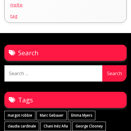
Helte
tag
Search
Search
for:
Tags
margot robbie
Marc Gebauer
Emma Myers
claudia cardinale
Chani Inéz Afia
George Clooney