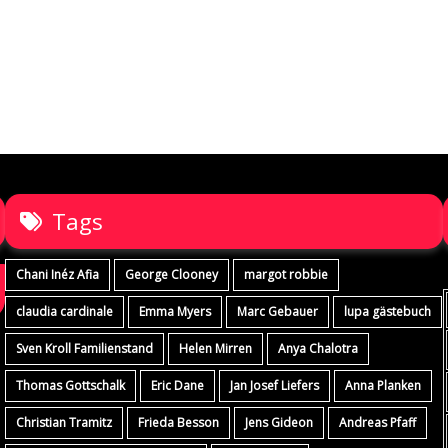
Tags
Chani Inéz Afia
George Clooney
margot robbie
claudia cardinale
Emma Myers
Marc Gebauer
lupa gästebuch
Sven Kroll Familienstand
Helen Mirren
Anya Chalotra
Thomas Gottschalk
Eric Dane
Jan Josef Liefers
Anna Planken
Christian Tramitz
Frieda Besson
Jens Gideon
Andreas Pfaff