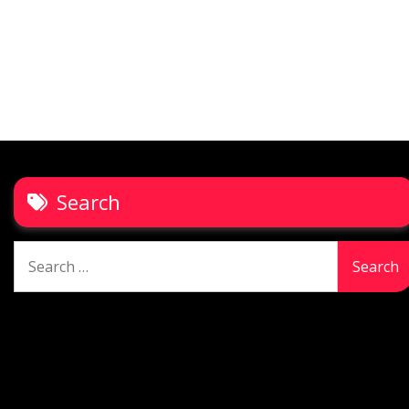
Search
Search
for: