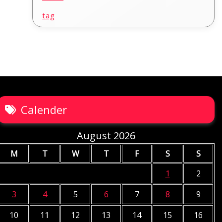
tag
Calender
August 2026
M
T
W
T
F
S
S
1
2
3
4
5
6
7
8
9
10
11
12
13
14
15
16