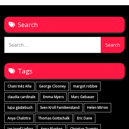
Search
Search
for:
Tags
Chani Inéz Afia
George Clooney
margot robbie
claudia cardinale
Emma Myers
Marc Gebauer
lupa gästebuch
Sven Kroll Familienstand
Helen Mirren
Anya Chalotra
Thomas Gottschalk
Eric Dane
Jan Josef Liefers
Anna Planken
Christian Tramitz