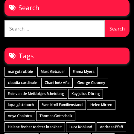
Search
Search
for:
Tags
margot robbie
Marc Gebauer
Emma Myers
claudia cardinale
Chani Inéz Afia
George Clooney
Enie van de Meiklokjes Scheidung
Kay Julius Döring
lupa gästebuch
Sven Kroll Familienstand
Helen Mirren
Anya Chalotra
Thomas Gottschalk
Helene fischer tochter krankheit
Luca Kohlund
Andreas Pfaff