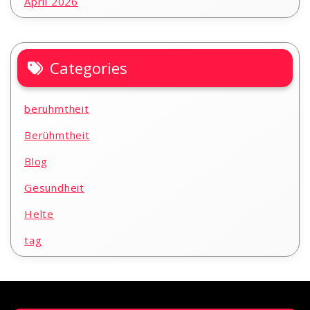
April 2026
Categories
beruhmtheit
Berühmtheit
Blog
Gesundheit
Helte
tag