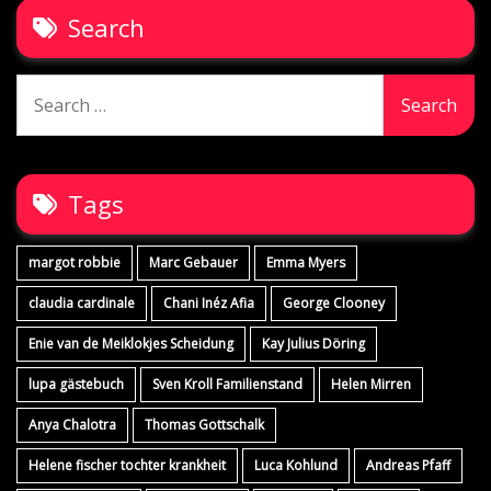
Search
Search
for:
Tags
margot robbie
Marc Gebauer
Emma Myers
claudia cardinale
Chani Inéz Afia
George Clooney
Enie van de Meiklokjes Scheidung
Kay Julius Döring
lupa gästebuch
Sven Kroll Familienstand
Helen Mirren
Anya Chalotra
Thomas Gottschalk
Helene fischer tochter krankheit
Luca Kohlund
Andreas Pfaff