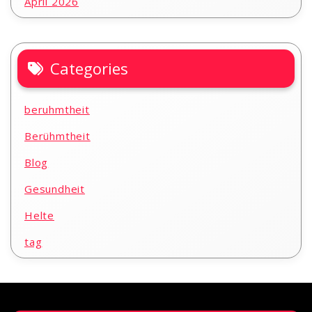
April 2026
Categories
beruhmtheit
Berühmtheit
Blog
Gesundheit
Helte
tag