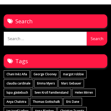
Search
Search
for:
Tags
Chani Inéz Afia
George Clooney
margot robbie
claudia cardinale
Emma Myers
Marc Gebauer
lupa gästebuch
Sven Kroll Familienstand
Helen Mirren
Anya Chalotra
Thomas Gottschalk
Eric Dane
Jan Josef Liefers
Anna Planken
Christian Tramitz