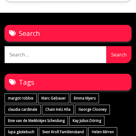
Search
Search
for:
Tags
margot robbie
Marc Gebauer
Emma Myers
claudia cardinale
Chani Inéz Afia
George Clooney
Enie van de Meiklokjes Scheidung
Kay Julius Döring
lupa gästebuch
Sven Kroll Familienstand
Helen Mirren