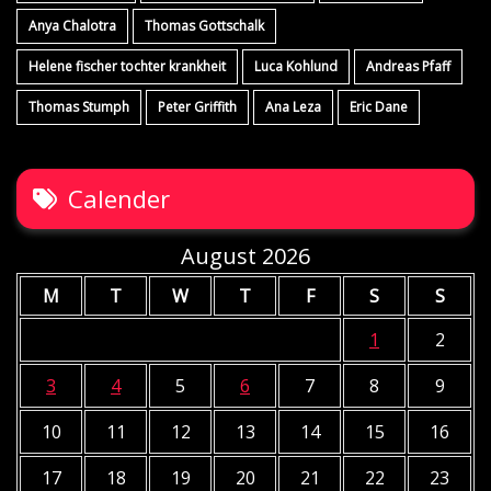
Anya Chalotra
Thomas Gottschalk
Helene fischer tochter krankheit
Luca Kohlund
Andreas Pfaff
Thomas Stumph
Peter Griffith
Ana Leza
Eric Dane
Calender
August 2026
M
T
W
T
F
S
S
1
2
3
4
5
6
7
8
9
10
11
12
13
14
15
16
17
18
19
20
21
22
23