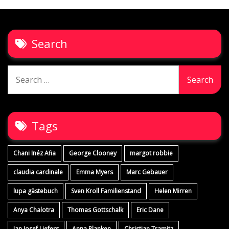
Search
Search
for:
Tags
Chani Inéz Afia
George Clooney
margot robbie
claudia cardinale
Emma Myers
Marc Gebauer
lupa gästebuch
Sven Kroll Familienstand
Helen Mirren
Anya Chalotra
Thomas Gottschalk
Eric Dane
Jan Josef Liefers
Anna Planken
Christian Tramitz