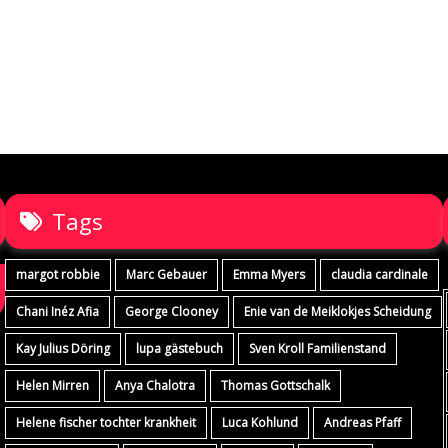
Tags
margot robbie
Marc Gebauer
Emma Myers
claudia cardinale
Chani Inéz Afia
George Clooney
Enie van de Meiklokjes Scheidung
Kay Julius Döring
lupa gästebuch
Sven Kroll Familienstand
Helen Mirren
Anya Chalotra
Thomas Gottschalk
Helene fischer tochter krankheit
Luca Kohlund
Andreas Pfaff