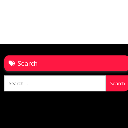
Search
Search
for: