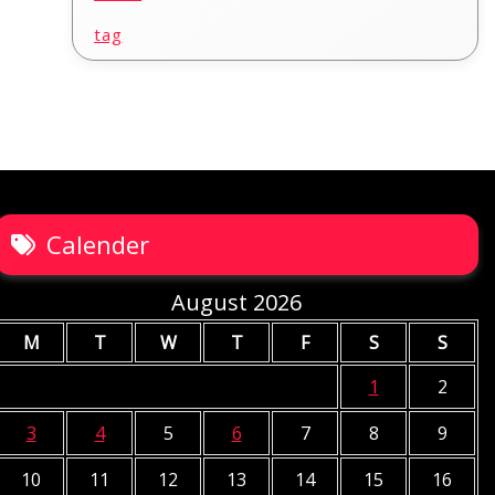
tag
Calender
August 2026
M
T
W
T
F
S
S
1
2
3
4
5
6
7
8
9
10
11
12
13
14
15
16