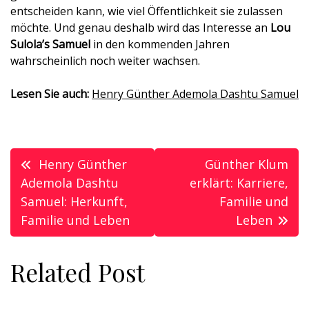
entscheiden kann, wie viel Öffentlichkeit sie zulassen
möchte. Und genau deshalb wird das Interesse an
Lou
Sulola’s Samuel
in den kommenden Jahren
wahrscheinlich noch weiter wachsen.
Lesen Sie auch:
Henry Günther Ademola Dashtu Samuel
Post
Henry Günther
Günther Klum
navigation
Ademola Dashtu
erklärt: Karriere,
Samuel: Herkunft,
Familie und
Familie und Leben
Leben
Related Post