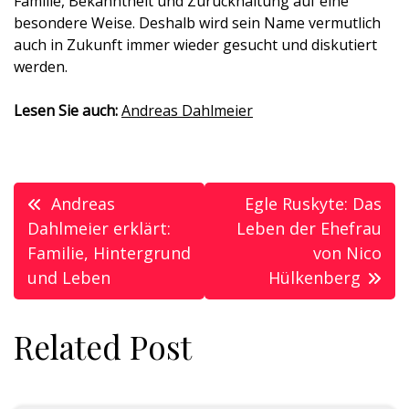
Familie, Bekanntheit und Zurückhaltung auf eine
besondere Weise. Deshalb wird sein Name vermutlich
auch in Zukunft immer wieder gesucht und diskutiert
werden.
Lesen Sie auch:
Andreas Dahlmeier
Post
Andreas
Egle Ruskyte: Das
navigation
Dahlmeier erklärt:
Leben der Ehefrau
Familie, Hintergrund
von Nico
und Leben
Hülkenberg
Related Post