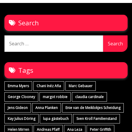
Search
Search
for:
Tags
Emma Myers
Chani Inéz Afia
Marc Gebauer
George Clooney
margot robbie
claudia cardinale
Jens Gideon
Anna Planken
Enie van de Meiklokjes Scheidung
Kay Julius Döring
lupa gästebuch
Sven Kroll Familienstand
Helen Mirren
Andreas Pfaff
Ana Leza
Peter Griffith