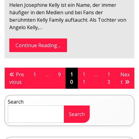
Helen Josephine Kelly ist ein Name, der immer
häufiger in den Medien und bei Fans der
berühmten Kelly Family auftaucht. Als Tochter von
Angelo Kelly,…
Continue Reading....
Posts
Pre
1
…
9
1
1
…
1
Nex
vious
0
1
3
t
pagination
Search
Search