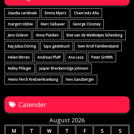
claudia cardinale
Emma Myers
Chani Inéz Afia
margot robbie
Marc Gebauer
George Clooney
Jens Gideon
Anna Planken
Enie van de Meiklokjes Scheidung
Kay Julius Döring
lupa gästebuch
Sven Kroll Familienstand
Helen Mirren
Andreas Pfaff
Ana Leza
Peter Griffith
Kelley Phleger
Jasper Breckenridge Johnson
Heino Ferch Krebserkrankung
Ines Ganzberger
Calender
August 2026
M
T
W
T
F
S
S